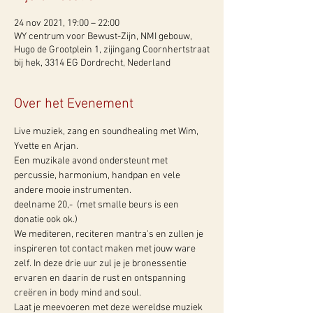
24 nov 2021, 19:00 – 22:00
WY centrum voor Bewust-Zijn, NMI gebouw,
Hugo de Grootplein 1, zijingang Coornhertstraat
bij hek, 3314 EG Dordrecht, Nederland
Over het Evenement
Live muziek, zang en soundhealing met Wim, 
Yvette en Arjan.
Een muzikale avond ondersteunt met 
percussie, harmonium, handpan en vele 
andere mooie instrumenten.
deelname 20,-  (met smalle beurs is een 
donatie ook ok.)
We mediteren, reciteren mantra's en zullen je 
inspireren tot contact maken met jouw ware 
zelf. In deze drie uur zul je je bronessentie 
ervaren en daarin de rust en ontspanning 
creëren in body mind and soul.
Laat je meevoeren met deze wereldse muziek 