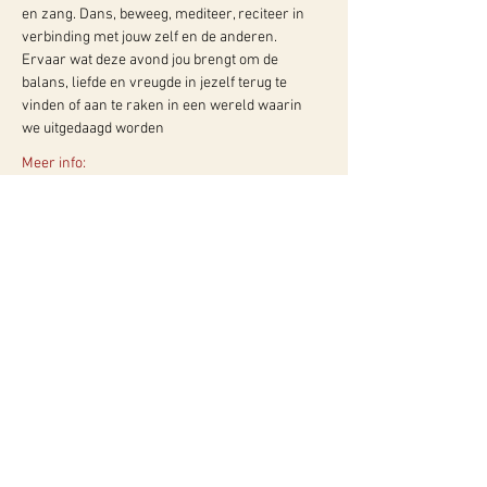
en zang. Dans, beweeg, mediteer, reciteer in 
verbinding met jouw zelf en de anderen.
Ervaar wat deze avond jou brengt om de 
balans, liefde en vreugde in jezelf terug te 
vinden of aan te raken in een wereld waarin 
we uitgedaagd worden
Meer info:
WY, Centrum voor Bewust-Zijn
Hugo de Grootlaan 85
3314 AG Dordrecht
06-10257152
kvk
60960604
btw NL002027390B39
Of neem contact met ons op via ons
contactformulier!