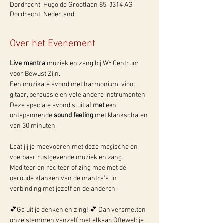
Dordrecht, Hugo de Grootlaan 85, 3314 AG
Dordrecht, Nederland
Over het Evenement
Live mantra
 muziek en zang bij WY Centrum 
voor Bewust Zijn.
Een muzikale avond met harmonium, viool, 
gitaar, percussie en vele andere instrumenten. 
Deze speciale avond sluit af 
met
 een 
ontspannende 
sound feeling
 met klankschalen 
van 30 minuten.
Laat jij je meevoeren met deze magische en 
voelbaar rustgevende muziek en zang. 
Mediteer en reciteer of zing mee met de 
oeroude klanken van de mantra's  in 
verbinding met jezelf en de anderen.
💕Ga uit je denken en zing! 💕 Dan versmelten 
onze stemmen vanzelf met elkaar. Oftewel: je 