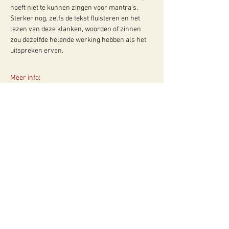
hoeft niet te kunnen zingen voor mantra’s. 
Sterker nog, zelfs de tekst fluisteren en het 
lezen van deze klanken, woorden of zinnen 
zou dezelfde helende werking hebben als het 
uitspreken ervan. 
Meer info:
WY, Centrum voor Bewust-Zijn
Hugo de Grootlaan 85
3314 AG Dordrecht
06-10257152
kvk
60960604
btw NL002027390B39
Of neem contact met ons op via ons
contactformulier!