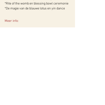
*Rite of the womb en blessing bowl ceremonie
*De magie van de blauwe lotus en yin dance
Meer info:
WY, Centrum voor Bewust-Zijn
Hugo de Grootlaan 85
3314 AG Dordrecht
06-10257152
kvk
60960604
btw NL002027390B39
Of neem contact met ons op via ons
contactformulier!
Privacyverklaring
Algemene Voorwaarden