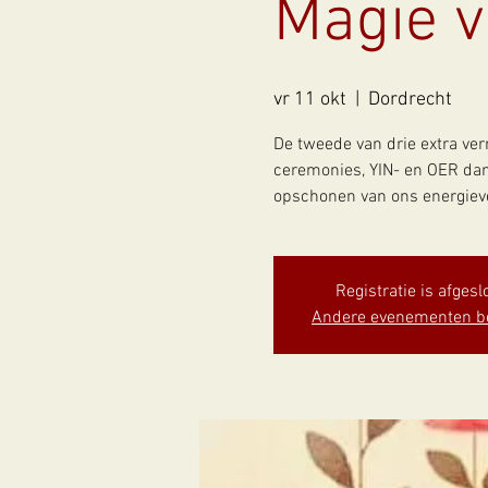
Magie v
vr 11 okt
  |  
Dordrecht
De tweede van drie extra ver
ceremonies, YIN- en OER da
opschonen van ons energiev
Registratie is afgesl
Andere evenementen b