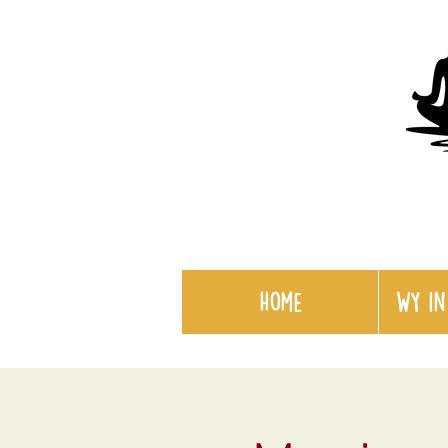
Home
WY in