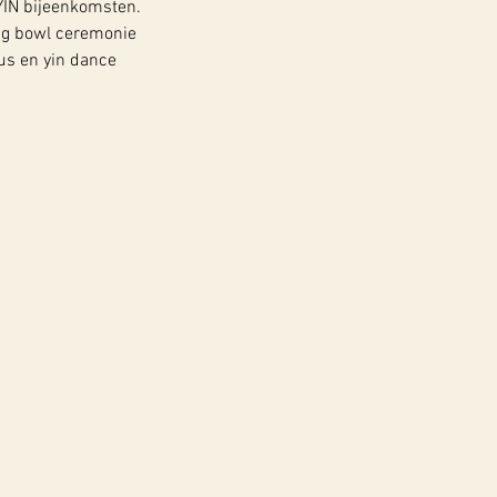
e YIN bijeenkomsten.
ng bowl ceremonie
us en yin dance