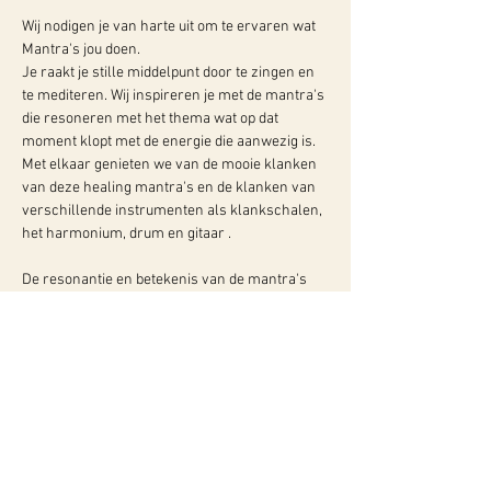
Wij nodigen je van harte uit om te ervaren wat 
Mantra's jou doen. 

Je raakt je stille middelpunt door te zingen en 
te mediteren. Wij inspireren je met de mantra's 
die resoneren met het thema wat op dat 
moment klopt met de energie die aanwezig is.

Met elkaar genieten we van de mooie klanken 
van deze healing mantra's en de klanken van 
verschillende instrumenten als klankschalen, 
De resonantie en betekenis van de mantra's 
zullen je in verbinding brengen met de vreugde 
van het zijn en je uitnodigen in vol-ledige 
aandacht…
Meer info:
WY, Centrum voor Bewust-Zijn