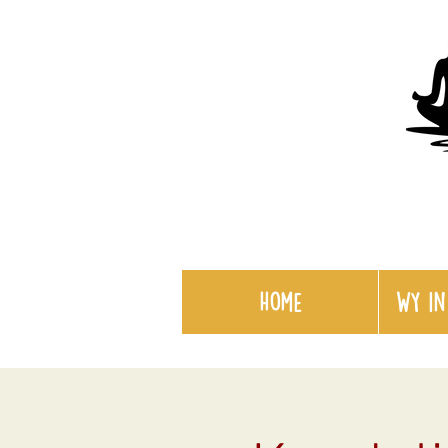
Home
WY in