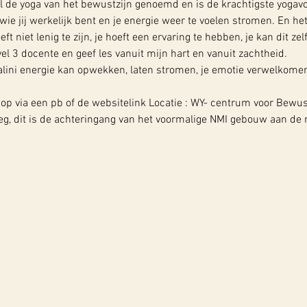
l de yoga van het bewustzijn genoemd en is de krachtigste yogav
ie jij werkelijk bent en je energie weer te voelen stromen. En het
t niet lenig te zijn, je hoeft een ervaring te hebben, je kan dit ze
el 3 docente en geef les vanuit mijn hart en vanuit zachtheid. 
ini energie kan opwekken, laten stromen, je emotie verwelkomen...
 op via een pb of de websitelink Locatie : WY- centrum voor Bewus
g, dit is de achteringang van het voormalige NMI gebouw aan de ro