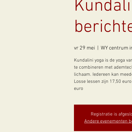
Kundali
bericht
vr 29 mei
  |  
WY centrum in
Kundalini yoga is de yoga v
te combineren met ademtechn
lichaam. Iedereen kan meedoe
Losse lessen zijn 17,50 eur
euro
Registratie is afgesl
Andere evenementen b