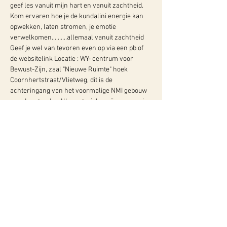
geef les vanuit mijn hart en vanuit zachtheid. 
Kom ervaren hoe je de kundalini energie kan 
opwekken, laten stromen, je emotie 
verwelkomen..........allemaal vanuit zachtheid 
Geef je wel van tevoren even op via een pb of 
de websitelink Locatie : WY- centrum voor 
Bewust-Zijn, zaal "Nieuwe Ruimte" hoek 
Coornhertstraat/Vlietweg, dit is de 
achteringang van het voormalige NMI gebouw 
aan de rotonde.  Alle materialen zijn aanwezig 
Kosten : losse…
Meer info:
WY, Centrum voor Bewust-Zijn
Hugo de Grootlaan 85
3314 AG Dordrecht
06-10257152
kvk
60960604
btw NL002027390B39