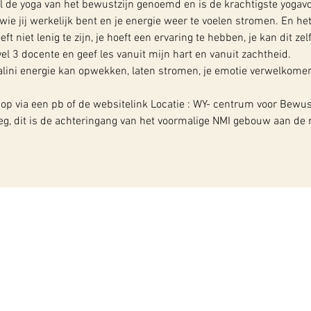
l de yoga van het bewustzijn genoemd en is de krachtigste yogav
ie jij werkelijk bent en je energie weer te voelen stromen. En het
t niet lenig te zijn, je hoeft een ervaring te hebben, je kan dit ze
el 3 docente en geef les vanuit mijn hart en vanuit zachtheid. 
ini energie kan opwekken, laten stromen, je emotie verwelkomen...
 op via een pb of de websitelink Locatie : WY- centrum voor Bewus
g, dit is de achteringang van het voormalige NMI gebouw aan de ro
n
Of neem contact met ons op
Geef 
via ons
contactformulier!
ook o