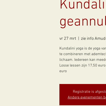
Kundali
geannul
vr 27 mrt
  |  
zie info Amud
Kundalini yoga is de yoga v
te combineren met ademtechn
lichaam. Iedereen kan meedoe
Losse lessen zijn 17,50 eur
euro
Registratie is afgesl
Andere evenementen b