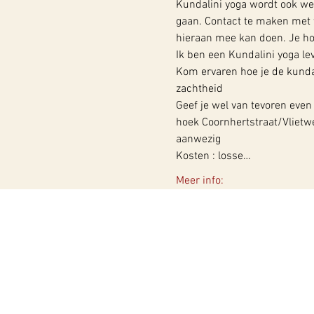
Kundalini yoga wordt ook we
gaan. Contact te maken met w
hieraan mee kan doen. Je hoef
Ik ben een Kundalini yoga lev
Kom ervaren hoe je de kundal
zachtheid 
Geef je wel van tevoren even
hoek Coornhertstraat/Vlietwe
aanwezig 
Kosten : losse…
Meer info:
WY, Centrum voor Bewust-Zij
Hugo de Grootlaan 85
3314 AG Dordrecht
06-10257152
kvk 60960604
btw NL002027390B39