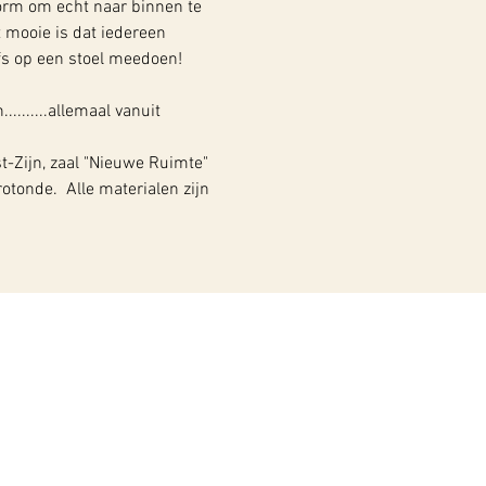
orm om echt naar binnen te 
 mooie is dat iedereen 
lfs op een stoel meedoen! 
.......allemaal vanuit 
t-Zijn, zaal "Nieuwe Ruimte" 
tonde.  Alle materialen zijn 
ons een like of volg ons
p onze social media!