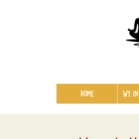
Home
WY in