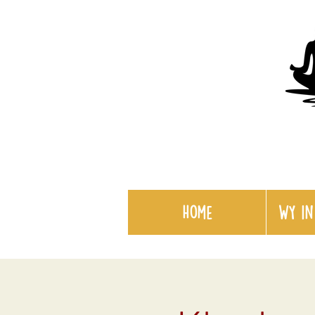
Home
WY in