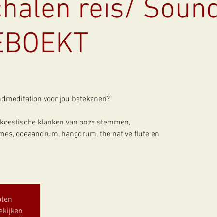
halen reis/ Soun
EBOEKT
ndmeditation voor jou betekenen?
akoestische klanken van onze stemmen,
mes, oceaandrum, hangdrum, the native flute en
oten
ekijken