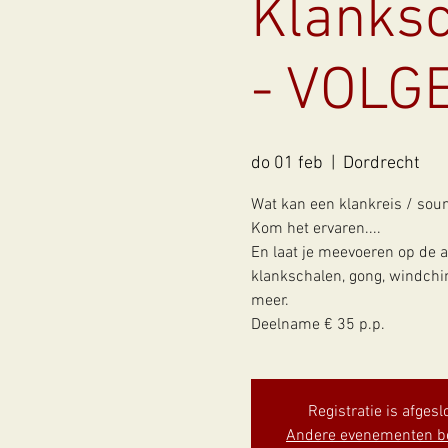
Klanksc
- VOLG
do 01 feb
  |  
Dordrecht
Wat kan een klankreis / sou
Kom het ervaren....
En laat je meevoeren op de 
klankschalen, gong, windchi
meer.
Deelname € 35 p.p.
Registratie is afgesl
Andere evenementen b