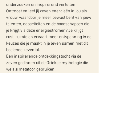
onderzoeken en inspirerend vertellen
Ontmoet en leef jij zeven energieën in jou als 
vrouw, waardoor je meer bewust bent van jouw 
talenten, capaciteiten en de boodschappen die 
je krijgt via deze energiestromen? Je krijgt 
rust, ruimte en ervaart meer ontspanning in de 
keuzes die je maakt in je leven samen met dit 
boeiende zevental.
Een inspirerende ontdekkingstocht via de 
zeven godinnen uit de Griekse mythologie die 
we als metafoor gebruiken.
Meer info:
WY, Centrum voor Bewust-Zijn
Hugo de Grootlaan 85
3314 AG Dordrecht