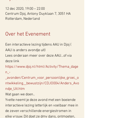
12 dec 2020, 19:00 – 22:00
Centrum Djoj, Antony Duyklaan 7, 3051 HA
Rotterdam, Nederland
Over het Evenement
Een interactieve lezing tijdens AAU in Djoj ( 
AAU is anders avondje uit)
Lees onderaan meer over deze AAU...of via 
deze link 
https://www.djoj.nl/html/Activity/Thema_dage
n_-
_avonden/Centrum_voor_persoonlijke_groei,_o
ntwikkeling__bewustzijn/CDJO004/Anders_Avo
ndje_Uit.htm
Wat gaan we doen..
Yvette neemt je deze avond met een boeiende 
interactieve lezing letterlijk en voelbaar mee in 
de zeven verschillende energiestromen in 
elke vrouw. Dit doet ze dmv dans, ontmoeten, 