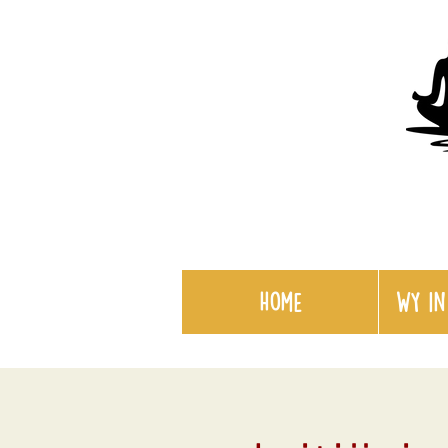
Home
WY in