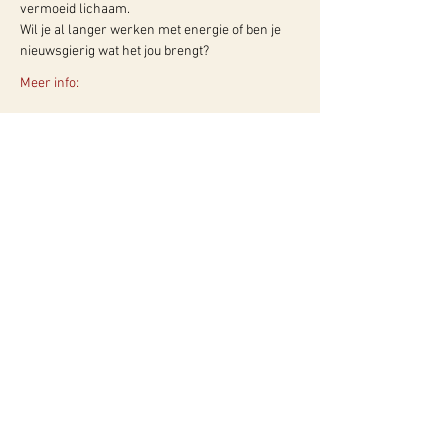
vermoeid lichaam.
Wil je al langer werken met energie of ben je 
nieuwsgierig wat het jou brengt?
Meer info:
WY, Centrum voor Bewust-Zijn
Hugo de Grootlaan 85
3314 AG Dordrecht
06-10257152
kvk
60960604
btw NL002027390B39
Of neem contact met ons op via ons
contactformulier!
Privacyverklaring
Algemene Voorwaarden