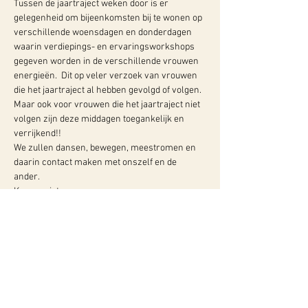
Tussen de jaartraject weken door is er 
gelegenheid om bijeenkomsten bij te wonen op 
verschillende woensdagen en donderdagen 
waarin verdiepings- en ervaringsworkshops 
gegeven worden in de verschillende vrouwen 
energieën.  Dit op veler verzoek van vrouwen 
die het jaartraject al hebben gevolgd of volgen. 
Maar ook voor vrouwen die het jaartraject niet 
volgen zijn deze middagen toegankelijk en 
verrijkend!! 
We zullen dansen, bewegen, meestromen en 
daarin contact maken met onszelf en de 
ander. 
Kom genieten en…
Meer info:
WY, Centrum voor Bewust-Zijn