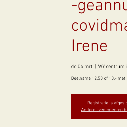
-geannu
covidm
Irene
do 04 mrt
  |  
WY centrum i
Deelname 12,50 of 10,- met 
Registratie is afgesl
Andere evenementen b