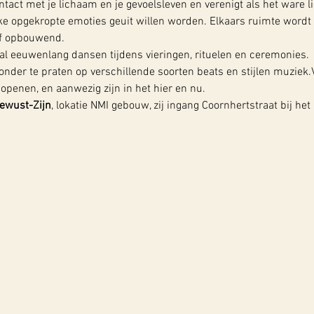
tact met je lichaam en je gevoelsleven en verenigt als het ware li
e opgekropte emoties geuit willen worden. Elkaars ruimte word
of opbouwend.
al eeuwenlang dansen tijdens vieringen, rituelen en ceremonies. 
nder te praten op verschillende soorten beats en stijlen muziek.V
, openen, en aanwezig zijn in het hier en nu.
Bewust-Zijn
, lokatie NMI gebouw, zij ingang Coornhertstraat bij he