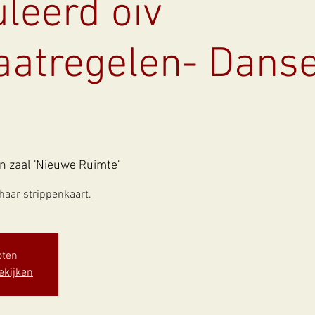
leerd oiv
aatregelen- Dans
n zaal 'Nieuwe Ruimte'
haar strippenkaart.
oten
ekijken