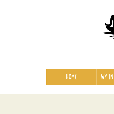
Home
WY in