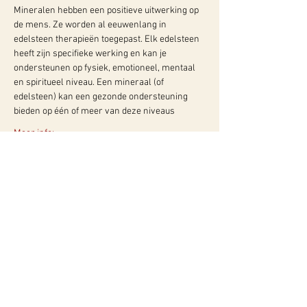
Mineralen hebben een positieve uitwerking op 
de mens. Ze worden al eeuwenlang in 
edelsteen therapieën toegepast. Elk edelsteen 
heeft zijn specifieke werking en kan je 
ondersteunen op fysiek, emotioneel, mentaal 
en spiritueel niveau. Een mineraal (of 
edelsteen) kan een gezonde ondersteuning 
bieden op één of meer van deze niveaus
Meer info:
WY, Centrum voor Bewust-Zijn
Hugo de Grootlaan 85
3314 AG Dordrecht
06-10257152
kvk
60960604
btw NL002027390B39