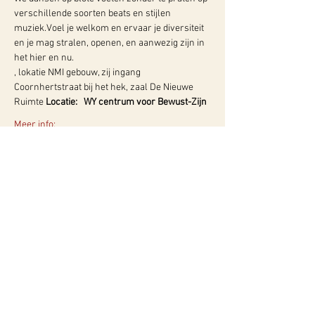
verschillende soorten beats en stijlen 
muziek.Voel je welkom en ervaar je diversiteit 
en je mag stralen, openen, en aanwezig zijn in 
het hier en nu.
, lokatie NMI gebouw, zij ingang 
Coornhertstraat bij het hek, zaal De Nieuwe 
Ruimte 
Locatie:   WY centrum voor Bewust-Zijn
Meer info:
WY, Centrum voor Bewust-Zijn
Hugo de Grootlaan 85
3314 AG Dordrecht
06-10257152
kvk
60960604
btw NL002027390B39
Of neem contact met ons op via ons