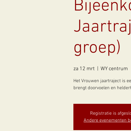
Bijeen
Jaartra
groep)
za 12 mrt
  |  
WY centrum
Het Vrouwen jaartraject is ee
brengt doorvoelen en helderh
Registratie is afgesl
Andere evenementen b