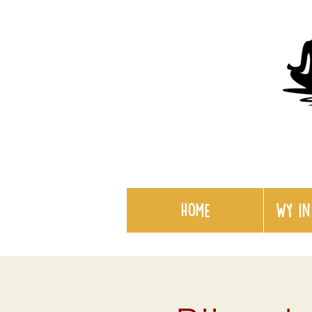
Home
WY in