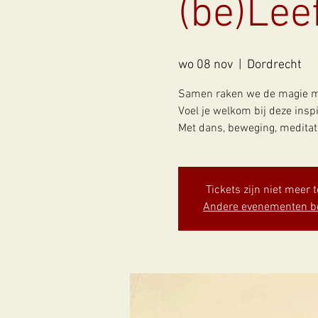
(be)Lee
wo 08 nov
  |  
Dordrecht
Samen raken we de magie me
Voel je welkom bij deze ins
Met dans, beweging, meditati
Tickets zijn niet meer 
Andere evenementen b