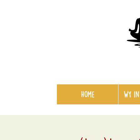
Home
WY in