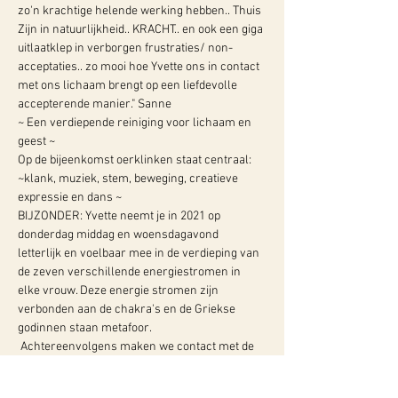
zo'n krachtige helende werking hebben.. Thuis 
Zijn in natuurlijkheid.. KRACHT.. en ook een giga 
uitlaatklep in verborgen frustraties/ non-
acceptaties.. zo mooi hoe Yvette ons in contact 
met ons lichaam brengt op een liefdevolle 
accepterende manier." Sanne
~ Een verdiepende reiniging voor lichaam en 
geest ~
Op de bijeenkomst oerklinken staat centraal: 
~klank, muziek, stem, beweging, creatieve 
expressie en dans ~
BIJZONDER: Yvette neemt je in 2021 op 
donderdag middag en woensdagavond 
letterlijk en voelbaar mee in de verdieping van 
de zeven verschillende energiestromen in 
elke vrouw. Deze energie stromen zijn 
verbonden aan de chakra's en de Griekse 
godinnen staan metafoor.
 Achtereenvolgens maken we contact met de 
energie van Hestia, Demeter, Artemis, Hera, 
Athena, Persephone en Aphrodite. Dit doen we 