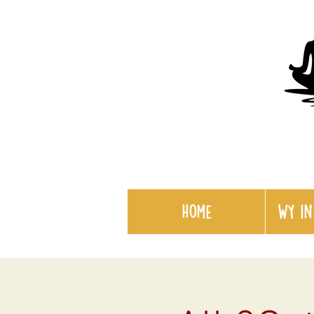
Home
WY in