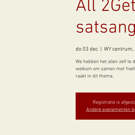
All 2Ge
satsang
do 03 dec
  |  
WY centrum, 
We hebben het allen zelf te 
welkom om samen met Yvette 
raakt in dit thema.
Registratie is afgesl
Andere evenementen b