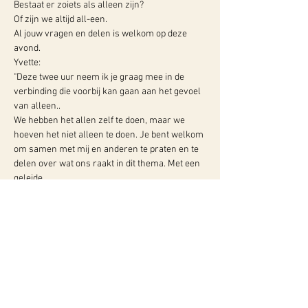
Bestaat er zoiets als alleen zijn?

Of zijn we altijd all-een.
Al jouw vragen en delen is welkom op deze 
avond.
Yvette:

"Deze twee uur neem ik je graag mee in de 
verbinding die voorbij kan gaan aan het gevoel 
van alleen..

We hebben het allen zelf te doen, maar we 
hoeven het niet alleen te doen. Je bent welkom 
om samen met mij en anderen te praten en te 
delen over wat ons raakt in dit thema. Met een 
geleide…
Meer info:
WY, Centrum voor Bewust-Zijn
Hugo de Grootlaan 85