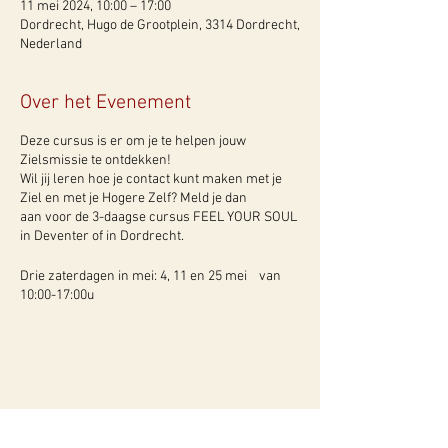
11 mei 2024, 10:00 – 17:00
Dordrecht, Hugo de Grootplein, 3314 Dordrecht,
Nederland
Over het Evenement
Deze cursus is er om je te helpen jouw
Zielsmissie te ontdekken!
Wil jij leren hoe je contact kunt maken met je
Ziel en met je Hogere Zelf? Meld je dan
aan voor de 3-daagse cursus FEEL YOUR SOUL
in Deventer of in Dordrecht.
Drie zaterdagen in mei: 4, 11 en 25 mei van
10:00-17:00u
Deelname: € 333,-
Aanmelden via info@moniquebottse.nl
Deze cursus wordt door Monique en Esther
samen gegeven Dordrecht.