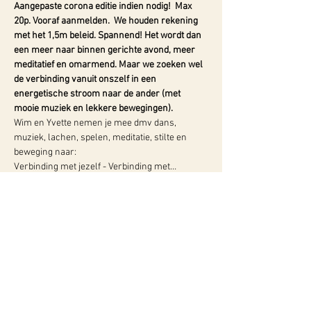
Aangepaste corona editie indien nodig!  Max 
20p. Vooraf aanmelden.
 We houden rekening 
met het 1,5m beleid. Spannend!
Het wordt dan 
een meer naar binnen gerichte avond, meer 
meditatief en omarmend. Maar we zoeken wel 
de verbinding vanuit onszelf in een 
energetische stroom naar de ander (met 
mooie muziek en lekkere bewegingen).
Wim en Yvette nemen je mee dmv dans, 
muziek, lachen, spelen, meditatie, stilte en 
beweging naar: 
Verbinding met jezelf - Verbinding met…
Meer info:
WY, Centrum voor Bewust-Zijn
Hugo de Grootlaan 85
3314 AG Dordrecht