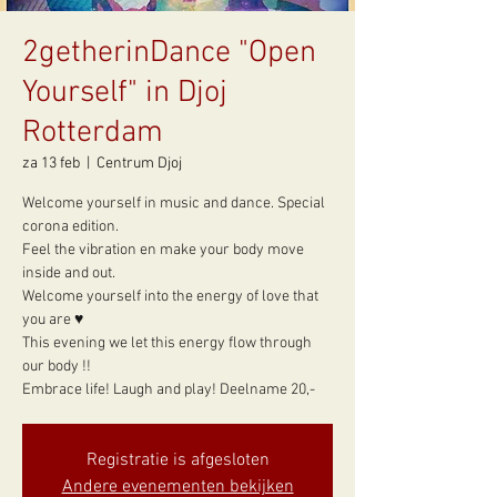
2getherinDance "Open
Yourself" in Djoj
Rotterdam
za 13 feb
  |  
Centrum Djoj
Welcome yourself in music and dance. Special
corona edition.
Feel the vibration en make your body move
inside and out.
Welcome yourself into the energy of love that
you are ♥
This evening we let this energy flow through
our body !!
Embrace life! Laugh and play! Deelname 20,-
Registratie is afgesloten
Andere evenementen bekijken