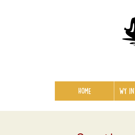
Home
WY in