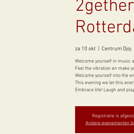
2gether
Rotter
za 10 okt
  |  
Centrum Djoj
Welcome yourself in music a
Feel the vibration en make y
Welcome yourself into the en
This evening we let this ener
Embrace life! Laugh and pla
Registratie is afgesl
Andere evenementen b