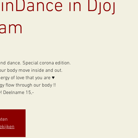
inDance in Djoj
dam
nd dance. Special corona edition.
our body move inside and out.
ergy of love that you are ♥
gy flow through our body !!
y! Deelname 15,-
oten
ekijken