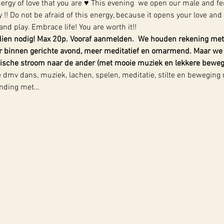
ergy of love that you are ♥ This evening  we open our male and fe
!! Do not be afraid of this energy, because it opens your love and c
nd play. Embrace life! You are worth it!! 
dien nodig! Max 20p. Vooraf aanmelden.
 We houden rekening met
 binnen gerichte avond, meer meditatief en omarmend. Maar we 
etische stroom naar de ander (met mooie muziek en lekkere beweg
mv dans, muziek, lachen, spelen, meditatie, stilte en beweging 
binding met…