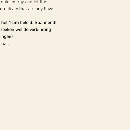
male energy and let this 
reativity that already flows 
 het 1,5m beleid. Spannend!
zoeken wel de verbinding 
ingen).
naar: 