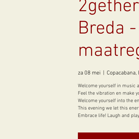
2gether
Breda -
maatre
za 08 mei
  |  
Copacabana, 
Welcome yourself in music an
Feel the vibration en make y
Welcome yourself into the en
This evening we let this ener
Embrace life! Laugh and pla