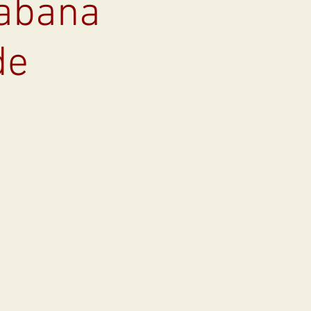
cabana
de