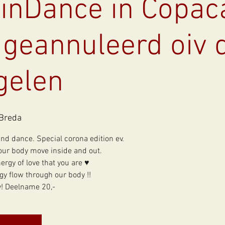
inDance in Copa
 geannuleerd oiv 
gelen
Breda
d dance. Special corona edition ev.
our body move inside and out.
ergy of love that you are ♥
gy flow through our body !!
y! Deelname 20,-