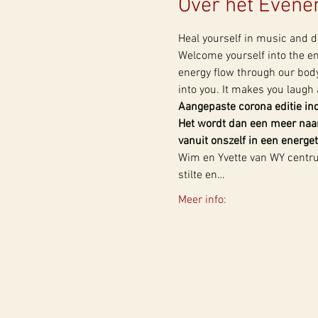
Over het Even
Heal yourself in music and d
Welcome yourself into the en
energy flow through our body 
into you. It makes you laugh a
Aangepaste corona editie in
Het wordt dan een meer naar
vanuit onszelf in een energ
Wim en Yvette van WY centru
stilte en…
Meer info: