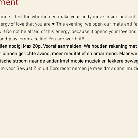
ement
ance... feel the vibration en make your body move inside and out. 
ergy of love that you are ♥ This evening  we open our male and fe
!! Do not be afraid of this energy, because it opens your love and c
nd play. Embrace life! You are worth it!! 
dien nodig! Max 20p. Vooraf aanmelden. We houden rekening met
 binnen gerichte avond, meer meditatief en omarmend. Maar we 
etische stroom naar de ander (met mooie muziek en lekkere beweg
m voor Bewust Zijn uit Dordrecht nemen je mee dmv dans, muziek,