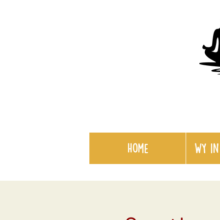
Home
WY in