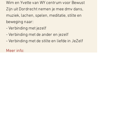
Wim en Yvette van WY centrum voor Bewust 
Zijn uit Dordrecht nemen je mee dmv dans, 
muziek, lachen, spelen, meditatie, stilte en 
beweging naar: 
- Verbinding met jezelf 
- Verbinding met de ander en jezelf 
- Verbinding met de stilte en liefde in JeZelf
Meer info:
WY, Centrum voor Bewust-Zijn
Hugo de Grootlaan 85
3314 AG Dordrecht
06-10257152
kvk
60960604
btw NL002027390B39
Of neem contact met ons op via ons