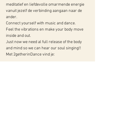
meditatief en liefdevolle omarmende energie 
vanuit jezelf de verbinding aangaan naar de 
ander.
Connect yourself with music and dance.

Feel the vibrations en make your body move 
inside and out.

Just now we need al full release of the body 
and mind so we can hear our soul singing!!
Met 2getherinDance vind je: 
Meer info:
WY, Centrum voor Bewust-Zijn
Hugo de Grootlaan 85
3314 AG Dordrecht
06-10257152
kvk
60960604