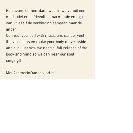
Een avond samen-dans waarin we vanuit een 
meditatief en liefdevolle omarmende energie 
vanuit jezelf de verbinding aangaan naar de 
ander.
Connect yourself with music and dance. Feel 
the vibrations en make your body move inside 
and out. Just now we need al full release of the 
body and mind so we can hear our soul 
singing!!
Met 2getherinDance vind je: 
Meer info:
WY, Centrum voor Bewust-Zijn