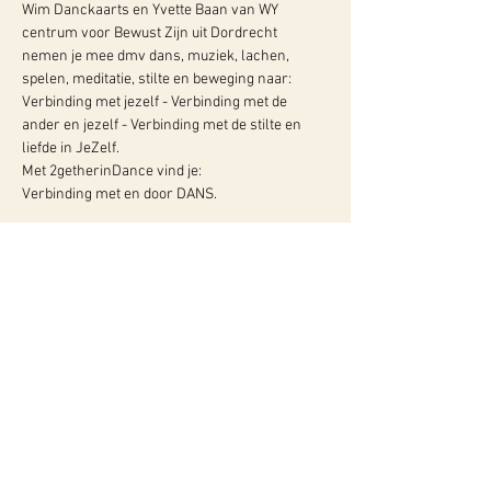
Wim Danckaarts en Yvette Baan van WY 
centrum voor Bewust Zijn uit Dordrecht 
nemen je mee dmv dans, muziek, lachen, 
spelen, meditatie, stilte en beweging naar: 
Verbinding met jezelf - Verbinding met de 
ander en jezelf - Verbinding met de stilte en 
liefde in JeZelf. 
Met 2getherinDance vind je: 
Verbinding met en door DANS. 
Meer info:
WY, Centrum voor Bewust-Zijn
Hugo de Grootlaan 85
3314 AG Dordrecht
06-10257152
kvk
60960604
btw NL002027390B39