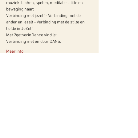
muziek, lachen, spelen, meditatie, stilte en 
beweging naar: 
Verbinding met jezelf - Verbinding met de 
ander en jezelf - Verbinding met de stilte en 
liefde in JeZelf. 
Met 2getherinDance vind je: 
Verbinding met en door DANS. 
Meer info:
WY, Centrum voor Bewust-Zijn
Hugo de Grootlaan 85
3314 AG Dordrecht
06-10257152
kvk
60960604
btw NL002027390B39
Of neem contact met ons op via ons