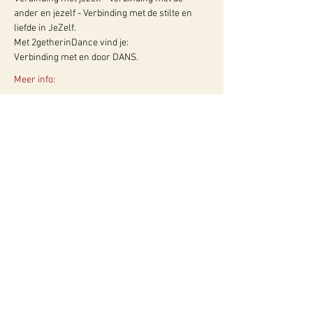
ander en jezelf - Verbinding met de stilte en 
liefde in JeZelf. 
Met 2getherinDance vind je: 
Verbinding met en door DANS. 
Meer info:
WY, Centrum voor Bewust-Zijn
Hugo de Grootlaan 85
3314 AG Dordrecht
06-10257152
kvk
60960604
btw NL002027390B39
Of neem contact met ons op via ons
contactformulier!
Privacyverklaring