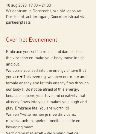
18 aug 2023, 19:00 – 21:30
WY centrum in Dordrecht, p/a NMI gebouw
Dordrecht, achteringang Coornhertstraat via
parkeerplaats
Over het Evenement
Embrace yourself in music and dance... feel 
the vibration en make your body move inside 
and out. 
Welcome yourself into the energy of love that 
you are ♥ This evening  we open our male and 
female energy and let this energy flow through 
our body !! Do not be afraid of this energy, 
because it opens your love and creativity that 
already flows into you. It makes you laugh and 
play. Embrace life! You are worth it!! 
Wim en Yvette nemen je mee dmv dans, 
muziek, lachen, spelen, meditatie, stilte en 
beweging naar: 
Verbinding met jezelf - Verbinding met de 