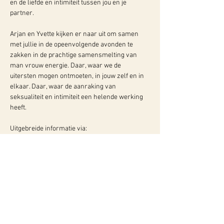
en de liefde en intimiteit tussen jou en je 
partner.
Arjan en Yvette kijken er naar uit om samen 
met jullie in de opeenvolgende avonden te 
zakken in de prachtige samensmelting van 
man vrouw energie. Daar, waar we de 
uitersten mogen ontmoeten, in jouw zelf en in 
elkaar. Daar, waar de aanraking van 
seksualiteit en intimiteit een helende werking 
heeft.
Uitgebreide informatie via: 
 https://bewusthart.nu/evenementen/the-
new-dance-workshop/
WY, Centrum voor Bewust-Zijn